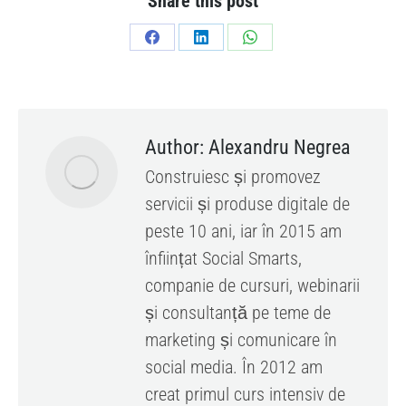
Share this post
Share
Share
Share
on
on
on
Facebook
LinkedIn
WhatsApp
Author:
Alexandru Negrea
Construiesc și promovez
servicii și produse digitale de
peste 10 ani, iar în 2015 am
înființat Social Smarts,
companie de cursuri, webinarii
și consultanță pe teme de
marketing și comunicare în
social media. În 2012 am
creat primul curs intensiv de