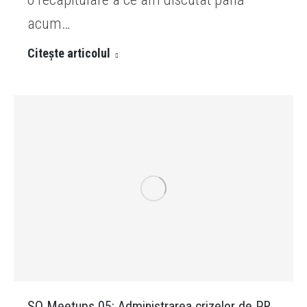
acum…
Citește articolul
SO Meetups 05: Administrarea crizelor de PR