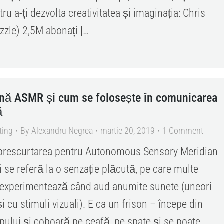
ru a-ți dezvolta creativitatea și imaginația: Chris
zle) 2,5M abonați |…
nă ASMR și cum se folosește în comunicarea
ă
ting
By
Alexandru Negrea
martie 20, 2019
1 Comment
prescurtarea pentru Autonomous Sensory Meridian
 se referă la o senzație plăcută, pe care multe
experimentează când aud anumite sunete (uneori
 cu stimuli vizuali). E ca un frison – începe din
apului și coboară pe ceafă, pe spate și se poate