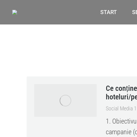
START
S
Ce conține
hoteluri/p
Social Media 
1. Obiectivu
campanie (d