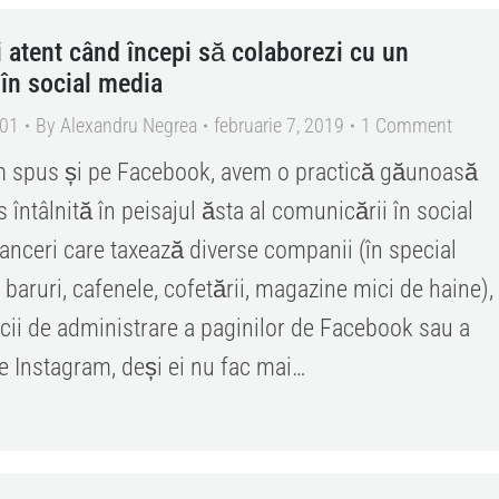
ii atent când începi să colaborezi cu un
 în social media
101
By
Alexandru Negrea
februarie 7, 2019
1 Comment
 spus și pe Facebook, avem o practică găunoasă
s întâlnită în peisajul ăsta al comunicării în social
lanceri care taxează diverse companii (în special
 baruri, cafenele, cofetării, magazine mici de haine),
icii de administrare a paginilor de Facebook sau a
de Instagram, deși ei nu fac mai…