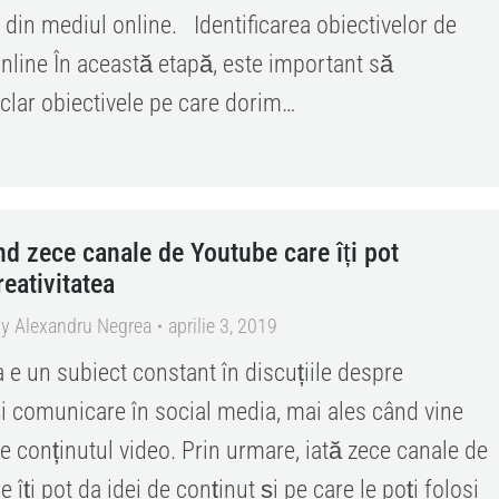
din mediul online. Identificarea obiectivelor de
nline În această etapă, este important să
 clar obiectivele pe care dorim…
nd zece canale de Youtube care îți pot
reativitatea
By
Alexandru Negrea
aprilie 3, 2019
a e un subiect constant în discuțiile despre
i comunicare în social media, mai ales când vine
e conținutul video. Prin urmare, iată zece canale de
 îți pot da idei de conținut și pe care le poți folosi