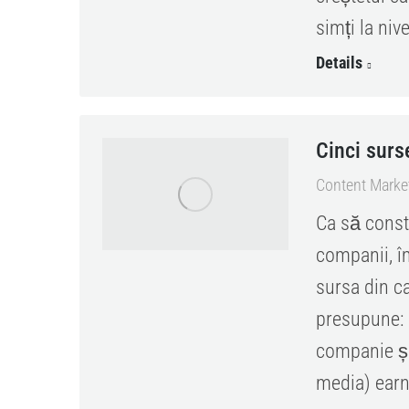
simți la nive
Details
Cinci surs
Content Marke
Ca să const
companii, îm
sursa din ca
presupune: o
companie și 
media) earn