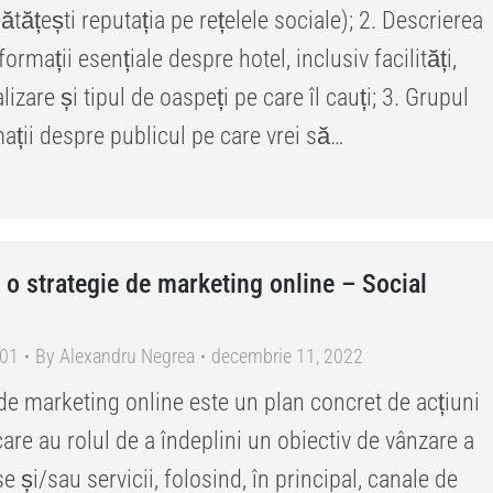
ătățești reputația pe rețelele sociale); 2. Descrierea
formații esențiale despre hotel, inclusiv facilități,
alizare și tipul de oaspeți pe care îl cauți; 3. Grupul
mații despre publicul pe care vrei să…
 o strategie de marketing online – Social
101
By
Alexandru Negrea
decembrie 11, 2022
 de marketing online este un plan concret de acțiuni
are au rolul de a îndeplini un obiectiv de vânzare a
 și/sau servicii, folosind, în principal, canale de