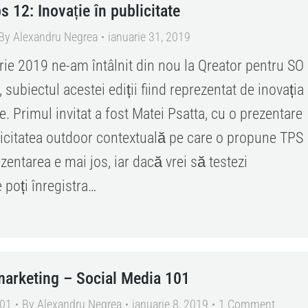
 12: Inovație în publicitate
By
Alexandru Negrea
ianuarie 31, 2019
rie 2019 ne-am întâlnit din nou la Qreator pentru SO
subiectul acestei ediții fiind reprezentat de inovația
te. Primul invitat a fost Matei Psatta, cu o prezentare
icitatea outdoor contextuală pe care o propune TPS
entarea e mai jos, iar dacă vrei să testezi
 poți înregistra…
marketing – Social Media 101
101
By
Alexandru Negrea
ianuarie 8, 2019
1 Comment