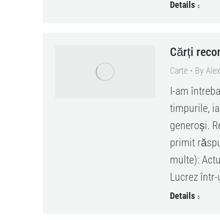
Details
Cărți rec
Carte
By
Ale
I-am întreba
timpurile, 
generoși. Re
primit răspu
multe): Act
Lucrez într
Details