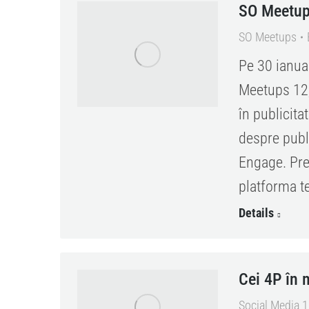
SO Meetups
SO Meetups
Pe 30 ianua
Meetups 12, 
în publicita
despre publ
Engage. Prez
platforma te
Details
Cei 4P în 
Social Media 