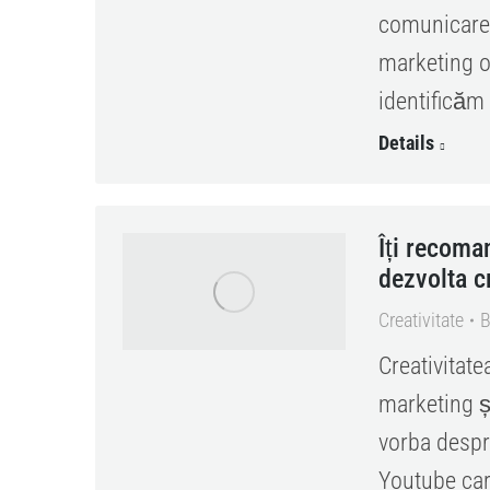
comunicare 
marketing o
identificăm
Details
Îți recoma
dezvolta c
Creativitate
Creativitate
marketing ș
vorba despr
Youtube care