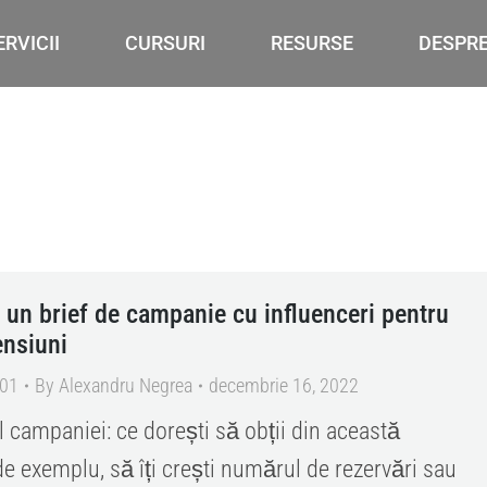
ERVICII
CURSURI
RESURSE
DESPR
 un brief de campanie cu influenceri pentru
ensiuni
101
By
Alexandru Negrea
decembrie 16, 2022
l campaniei: ce dorești să obții din această
e exemplu, să îți crești numărul de rezervări sau