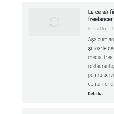
La ce să f
freelancer
Social Media 
Așa cum am
și foarte de
media: free
restaurante,
pentru serv
conturilor 
Details