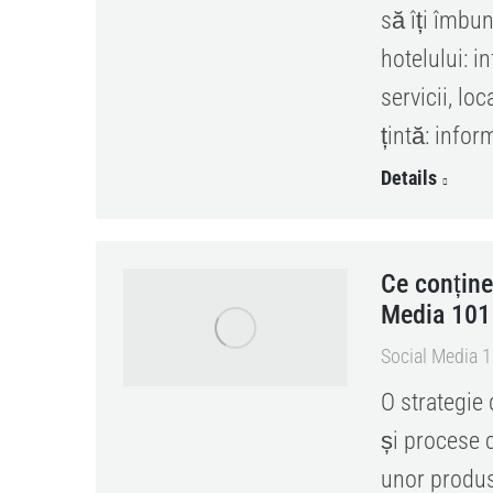
să îți îmbun
hotelului: in
servicii, loc
țintă: infor
Details
Ce conține
Media 101
Social Media 
O strategie
și procese c
unor produse