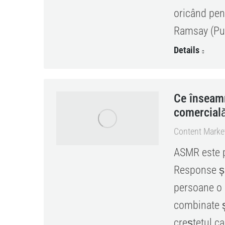
oricând pent
Ramsay (Puz
Details
Ce înseam
comercial
Content Marke
ASMR este 
Response și
persoane o 
combinate și
creștetul c